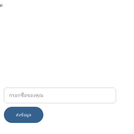
ิด
โทร
ชื่อ-นามสกุล
ส่งข้อมูล