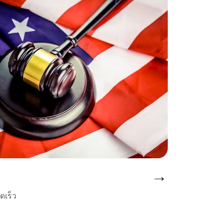
→
ดเร็ว